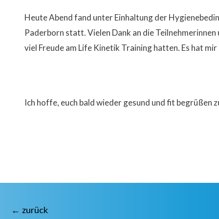
Heute Abend fand unter Einhaltung der Hygienebedingu
Paderborn statt. Vielen Dank an die Teilnehmerinnen u
viel Freude am Life Kinetik Training hatten. Es hat mi
Ich hoffe, euch bald wieder gesund und fit begrüßen 
Beitragsnavigation
←
zurück