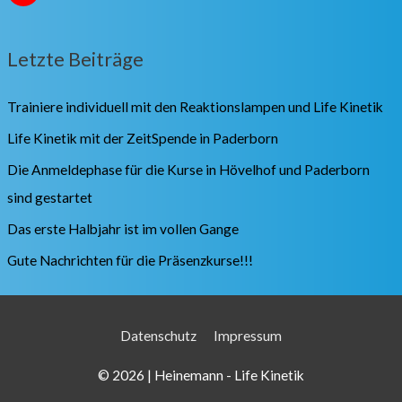
Letzte Beiträge
Trainiere individuell mit den Reaktionslampen und Life Kinetik
Life Kinetik mit der ZeitSpende in Paderborn
Die Anmeldephase für die Kurse in Hövelhof und Paderborn
sind gestartet
Das erste Halbjahr ist im vollen Gange
Gute Nachrichten für die Präsenzkurse!!!
Datenschutz
Impressum
© 2026 |
Heinemann - Life Kinetik